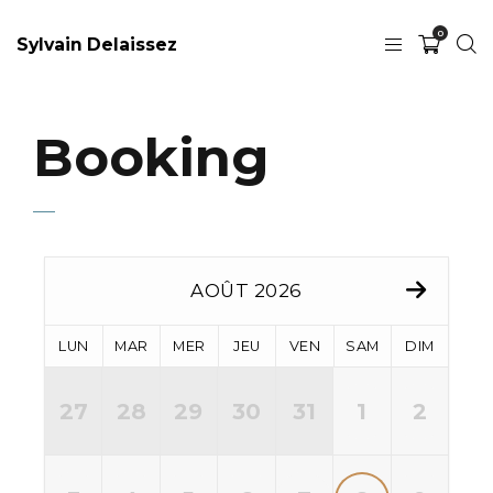
0
Sylvain Delaissez
Booking
AOÛT 2026
LUN
MAR
MER
JEU
VEN
SAM
DIM
27
28
29
30
31
1
2