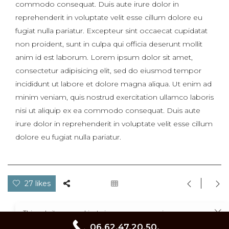
commodo consequat. Duis aute irure dolor in
reprehenderit in voluptate velit esse cillum dolore eu
fugiat nulla pariatur. Excepteur sint occaecat cupidatat
non proident, sunt in culpa qui officia deserunt mollit
anim id est laborum. Lorem ipsum dolor sit amet,
consectetur adipisicing elit, sed do eiusmod tempor
incididunt ut labore et dolore magna aliqua. Ut enim ad
minim veniam, quis nostrud exercitation ullamco laboris
nisi ut aliquip ex ea commodo consequat. Duis aute
irure dolor in reprehenderit in voluptate velit esse cillum
dolore eu fugiat nulla pariatur.
27 likes
This website uses cookies to improve your experience.
Cookie Policy
06.62.47.20.50.
©Studio-SD-Photographie_Sylvain delaissez-2026 - All Rights Reserved.