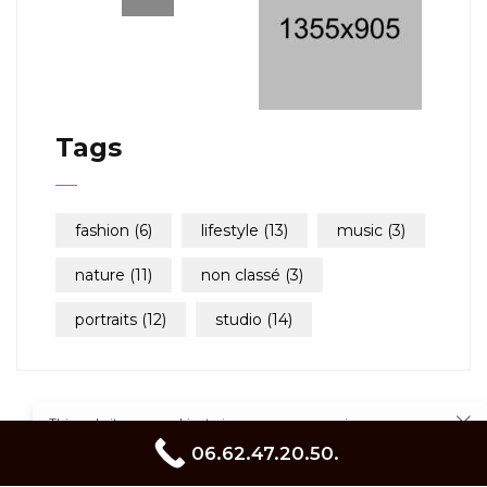
Tags
fashion
(6)
lifestyle
(13)
music
(3)
nature
(11)
non classé
(3)
portraits
(12)
studio
(14)
This website uses cookies to improve your experience.
Cookie Policy
linkedin
facebook
instagram
06.62.47.20.50.
pinterest