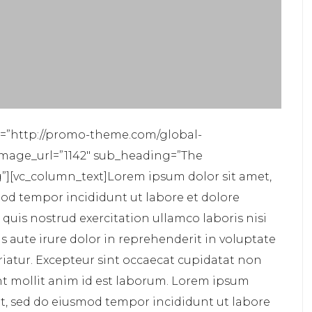
l=”http://promo-theme.com/global-
mage_url=”1142″ sub_heading=”The
][vc_column_text]Lorem ipsum dolor sit amet,
mod tempor incididunt ut labore et dolore
uis nostrud exercitation ullamco laboris nisi
 aute irure dolor in reprehenderit in voluptate
ariatur. Excepteur sint occaecat cupidatat non
unt mollit anim id est laborum. Lorem ipsum
lit, sed do eiusmod tempor incididunt ut labore