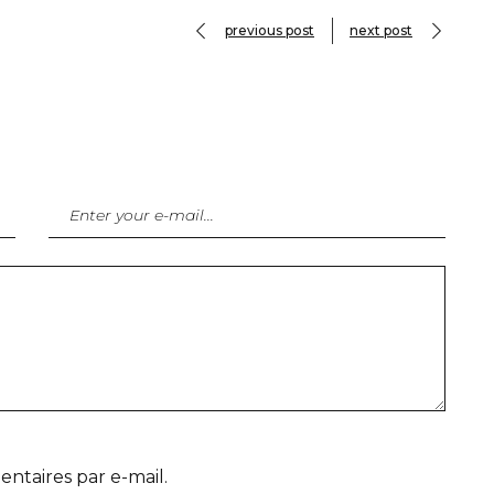
previous post
next post
taires par e-mail.