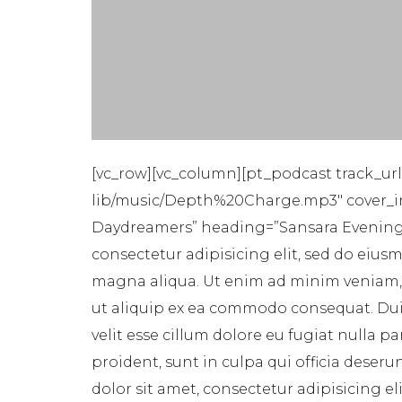
[vc_row][vc_column][pt_podcast track_ur
lib/music/Depth%20Charge.mp3″ cover_i
Daydreamers” heading=”Sansara Evening”
consectetur adipisicing elit, sed do eius
magna aliqua. Ut enim ad minim veniam, q
ut aliquip ex ea commodo consequat. Duis
velit esse cillum dolore eu fugiat nulla p
proident, sunt in culpa qui officia deser
dolor sit amet, consectetur adipisicing e